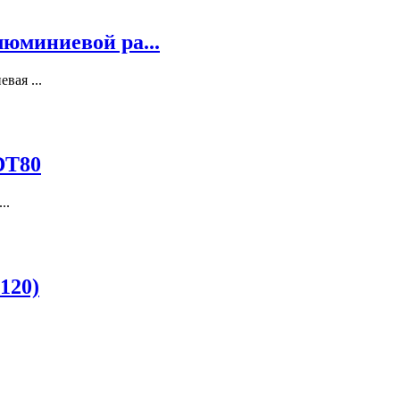
люминиевой ра...
ая ...
DT80
..
120)