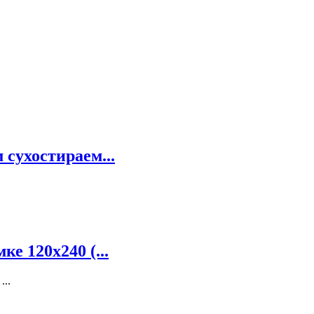
 сухостираем...
е 120x240 (...
...