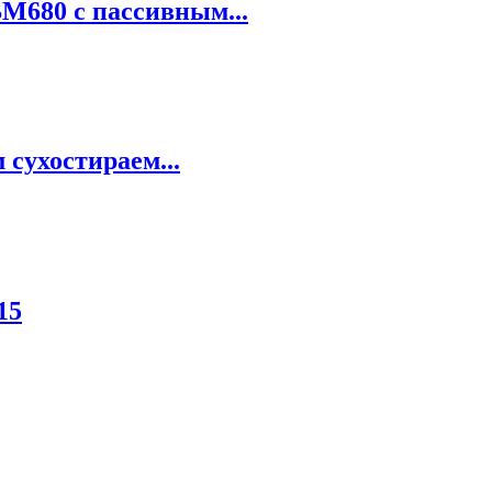
680 c пассивным...
 сухостираем...
15