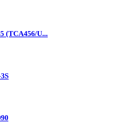
5 (TCA456/U...
-3S
090