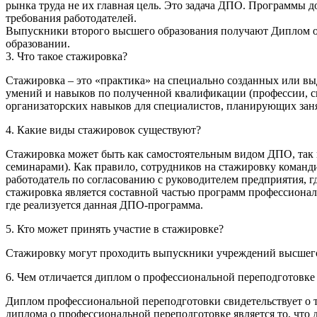
рынка труда не их главная цель. Это задача ДПО. Программы
требования работодателей.
Выпускники второго высшего образования получают Диплом о
образовании.
3. Что такое стажировка?
Стажировка – это «практика» на специально созданных или вы
умений и навыков по полученной квалификации (профессии, с
организаторских навыков для специалистов, планирующих зан
4. Какие виды стажировок существуют?
Стажировка может быть как самостоятельным видом ДПО, так 
семинарами). Как правило, сотрудников на стажировку команд
работодатель по согласованию с руководителем предприятия, гд
стажировка является составной частью программ профессиона
где реализуется данная ДПО-программа.
5. Кто может принять участие в стажировке?
Стажировку могут проходить выпускники учреждений высшего,
6. Чем отличается диплом о профессиональной переподготовке 
Диплом профессиональной переподготовки свидетельствует о т
диплома о профессиональной переподготовке является то, что