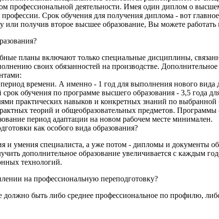
дом профессиональной деятельности. Имея один диплом о высше
профессии. Срок обучения для получения диплома - вот главно
у или получив второе высшее образование, Вы можете работать
разования?
чебные планы включают только специальные дисциплины, связан
ыполнению своих обязанностей на производстве. Дополнительное
нтами:
период времени. А именно - 1 год для выполнения нового вида 
рок обучения по программе высшего образования - 3,5 года для 
елями практических навыков и конкретных знаний по выбранной 
страктных теорий и общеобразовательных предметов. Программы
зование период адаптации на новом рабочем месте минимален.
одготовки как особого вида образования?
я и умения специалиста, а уже потом - дипломы и документы об
учить дополнительное образование увеличивается с каждым год
онных технологий.
уплении на профессиональную переподготовку?
ние должно быть либо среднее профессиональное по профилю, л