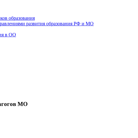
ков образования
правлениями развития образования РФ и МО
ия в ОО
агогов МО