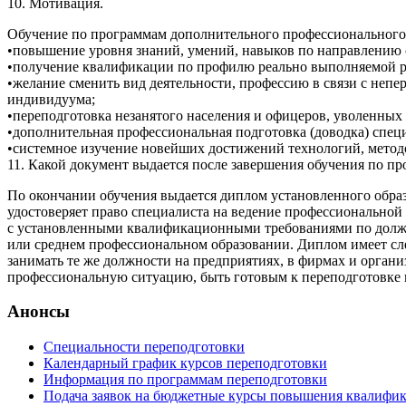
10. Мотивация.
Обучение по программам дополнительного профессионального
•повышение уровня знаний, умений, навыков по направлению
•получение квалификации по профилю реально выполняемой р
•желание сменить вид деятельности, профессию в связи с не
индивидуума;
•переподготовка незанятого населения и офицеров, уволенных 
•дополнительная профессиональная подготовка (доводка) спец
•системное изучение новейших достижений технологий, методо
11. Какой документ выдается после завершения обучения по п
По окончании обучения выдается диплом установленного обра
удостоверяет право специалиста на ведение профессиональной
с установленными квалификационными требованиями по должн
или среднем профессиональном образовании. Диплом имеет сл
занимать те же должности на предприятиях, в фирмах и органи
профессиональную ситуацию, быть готовым к переподготовке 
Анонсы
Специальности переподготовки
Календарный график курсов переподготовки
Информация по программам переподготовки
Подача заявок на бюджетные курсы повышения квалифик