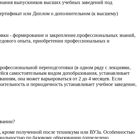
 знания выпускников высших учебных заведений под
Сертификат или Диплом о дополнительном (к высшему)
овки - формирование и закрепление.профессиональных знаний,
редового опыта, приобретении профессиональных и
офессиональной переподготовки (в одном ряду с лекциями,
ейся самостоятельным видом допобразования, устанавливает
аниям, она может варьироваться от 2 до 4 месяцев. Если
тельность и периодичность устанавливает учебное заведение,
овании?
ю, кроме полученной после техникума или ВУЗа. Особенностью
циальностью по базовому образованию (определено