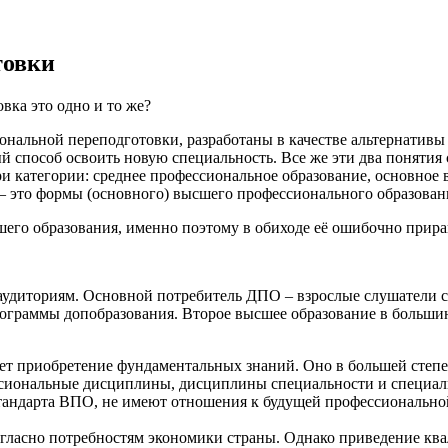
товки
вка это одно и то же?
ональной переподготовки, разработаны в качестве альтернатив
й способ освоить новую специальность. Все же эти два понятия 
ри категории: среднее профессиональное образование, основное
е – это формы (основного) высшего профессионального образован
шего образования, именно поэтому в обиходе её ошибочно прир
иториям. Основной потребитель ДПО – взрослые слушатели с 
ограммы допобразования. Второе высшее образование в большин
.
ает приобретение фундаментальных знаний. Оно в большей степ
сиональные дисциплины, дисциплины специальности и специал
 стандарта ВПО, не имеют отношения к будущей профессиональн
ласно потребностям экономики страны. Однако приведение квал