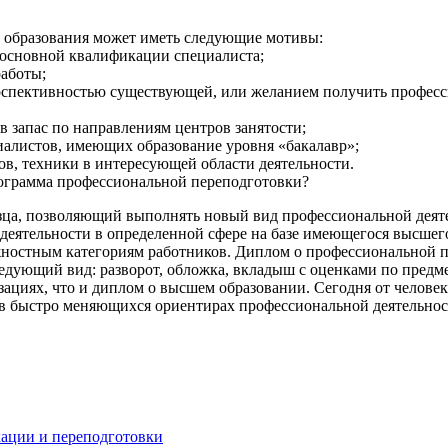
 образования может иметь следующие мотивы:
 основной квалификации специалиста;
аботы;
перспективностью существующей, или желанием получить профес
в запас по направлениям центров занятости;
иалистов, имеющих образование уровня «бакалавр»;
в, техники в интересующей области деятельности.
рограмма профессиональной переподготовки?
зца, позволяющий выполнять новый вид профессиональной деят
 деятельности в определенной сфере на базе имеющегося высшег
остным категориям работников. Диплом о профессиональной пе
едующий вид: разворот, обложка, вкладыш с оценками по предме
зациях, что и диплом о высшем образовании. Сегодня от человек
в быстро меняющихся ориентирах профессиональной деятельност
ации и переподготовки