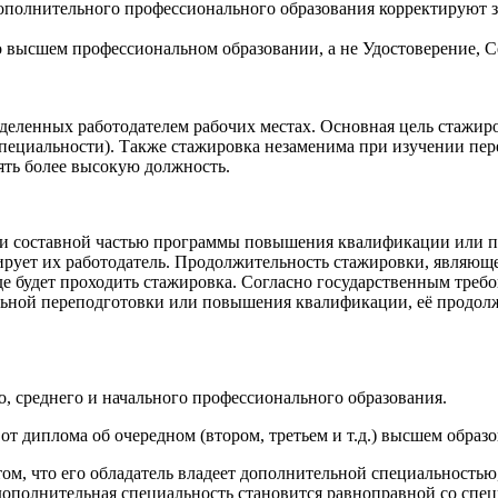
 дополнительного профессионального образования корректируют
 высшем профессиональном образовании, а не Удостоверение, 
деленных работодателем рабочих местах. Основная цель стажир
пециальности). Также стажировка незаменима при изучении пе
ять более высокую должность.
и составной частью программы повышения квалификации или пр
ирует их работодатель. Продолжительность стажировки, являющ
е будет проходить стажировка. Согласно государственным требов
льной переподготовки или повышения квалификации, её продолжи
 среднего и начального профессионального образования.
от диплома об очередном (втором, третьем и т.д.) высшем образ
ом, что его обладатель владеет дополнительной специальность
 дополнительная специальность становится равноправной со спе