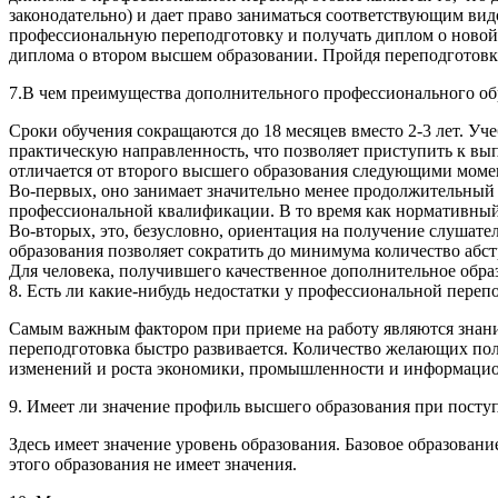
законодательно) и дает право заниматься соответствующим ви
профессиональную переподготовку и получать диплом о новой 
диплома о втором высшем образовании. Пройдя переподготовк
7.В чем преимущества дополнительного профессионального об
Сроки обучения сокращаются до 18 месяцев вместо 2-3 лет. У
практическую направленность, что позволяет приступить к в
отличается от второго высшего образования следующими моме
Во-первых, оно занимает значительно менее продолжительный 
профессиональной квалификации. В то время как нормативный с
Во-вторых, это, безусловно, ориентация на получение слушат
образования позволяет сократить до минимума количество аб
Для человека, получившего качественное дополнительное обра
8. Есть ли какие-нибудь недостатки у профессиональной переп
Самым важным фактором при приеме на работу являются знани
переподготовка быстро развивается. Количество желающих пол
изменений и роста экономики, промышленности и информаци
9. Имеет ли значение профиль высшего образования при пост
Здесь имеет значение уровень образования. Базовое образова
этого образования не имеет значения.