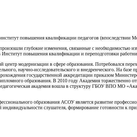
й институт повышения квалификации педагогов (впоследствии М
произошли глубокие изменения, связанные с необходимостью из
в Институт повышения квалификации и переподготовки работн
ый центр модернизации в сфере образования. Потребовался перех
ельного, научно-исследовательского и внедренческого. На базе
прохождения государственной аккредитации приказом Министерс
ломного образования. В 2010 году Академия торжественно отмет
Педагогическая академия вошла в структуру ГБОУ ВПО МО «Ака
фессионального образования АСОУ является развитие профессио
ой индивидуальности слушателя, формирование готовности к пр