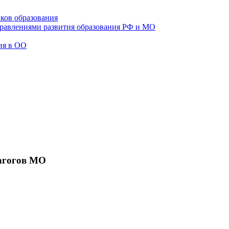
ков образования
правлениями развития образования РФ и МО
ия в ОО
агогов МО