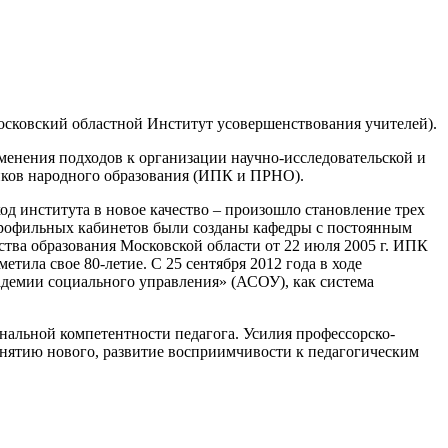
осковский областной Институт усовершенствования учителей).
менения подходов к организации научно-исследовательской и
иков народного образования (ИПК и ПРНО).
од института в новое качество – произошло становление трех
 профильных кабинетов были созданы кафедры с постоянным
тва образования Московской области от 22 июля 2005 г. ИПК
ила свое 80-летие. С 25 сентября 2012 года в ходе
демии социального управления» (АСОУ), как система
нальной компетентности педагога. Усилия профессорско-
инятию нового, развитие восприимчивости к педагогическим