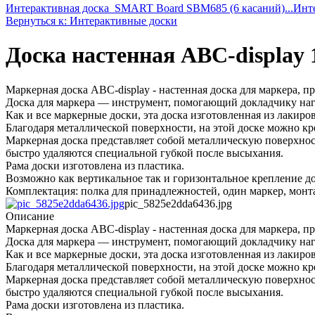
Интерактивная доска_SMART Board SBM685 (6 касаний)...
Инт
Вернуться к: Интерактивные доски
Доска настенная ABC-display 1
Маркерная доска ABC-display - настенная доска для маркера, п
Доска для маркера — инструмент, помогающий докладчику нагл
Как и все маркерные доски, эта доска изготовленная из лакиро
Благодаря металлической поверхности, на этой доске можно к
Маркерная доска представляет собой металлическую поверхнос
быстро удаляются специальной губкой после высыхания.
Рама доски изготовлена из пластика.
Возможно как вертикальное так и горизонтальное крепление до
Комплектация: полка для принадлежностей, один маркер, монта
pic_5825e2dda6436.jpg
Описание
Маркерная доска ABC-display - настенная доска для маркера, п
Доска для маркера — инструмент, помогающий докладчику нагл
Как и все маркерные доски, эта доска изготовленная из лакиро
Благодаря металлической поверхности, на этой доске можно к
Маркерная доска представляет собой металлическую поверхнос
быстро удаляются специальной губкой после высыхания.
Рама доски изготовлена из пластика.