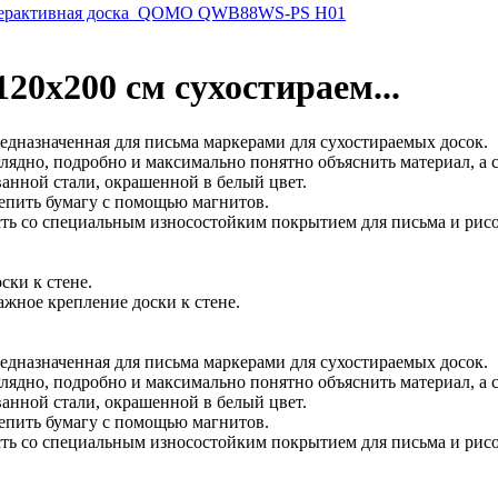
ерактивная доска_QOMO QWB88WS-PS H01
20х200 см сухостираем...
редназначенная для письма маркерами для сухостираемых досок.
ядно, подробно и максимально понятно объяснить материал, а сл
ванной стали, окрашенной в белый цвет.
репить бумагу с помощью магнитов.
ть со специальным износостойким покрытием для письма и рисо
ски к стене.
жное крепление доски к стене.
редназначенная для письма маркерами для сухостираемых досок.
ядно, подробно и максимально понятно объяснить материал, а сл
ванной стали, окрашенной в белый цвет.
репить бумагу с помощью магнитов.
ть со специальным износостойким покрытием для письма и рисо