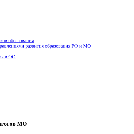
ков образования
правлениями развития образования РФ и МО
ия в ОО
агогов МО