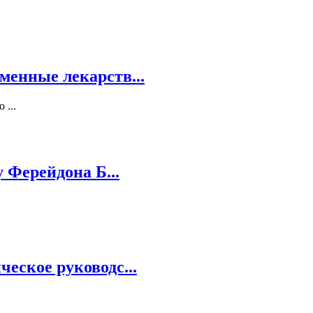
енные лекарств...
 ...
 Ферейдона Б...
еское руководс...