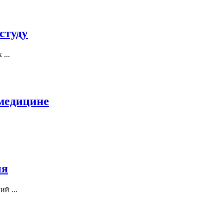
студу
...
 медицине
ия
й ...