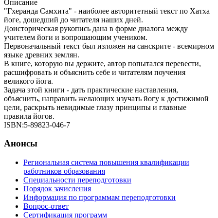
Описание
"Гхеранда Самхита" - наиболее авторитетный текст по Хатха
йоге, дошедший до читателя наших дней.
Доисторическая рукопись дана в форме диалога между
учителем йоги и вопрошающим учеником.
Первоначальный текст был изложен на санскрите - всемирном
языке древних землян.
В книге, которую вы держите, автор попытался перевести,
расшифровать и объяснить себе и читателям поучения
великого йога.
Задача этой книги - дать практические наставления,
объяснить, направить желающих изучать йогу к достижимой
цели, раскрыть невидимые глазу принципы и главные
правила йогов.
ISBN:5-89823-046-7
Анонсы
Региональная система повышения квалификации
работников образования
Специальности переподготовки
Порядок зачисления
Информация по программам переподготовки
Вопрос-ответ
Сертификация программ