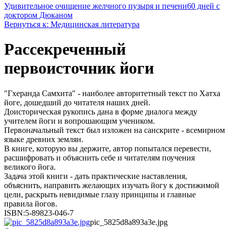
Удивительное очищение желчного пузыря и печени
60 дней с
доктором Дюканом
Вернуться к: Медицинская литература
Рассекреченный
первоисточник йоги
"Гхеранда Самхита" - наиболее авторитетный текст по Хатха
йоге, дошедший до читателя наших дней.
Доисторическая рукопись дана в форме диалога между
учителем йоги и вопрошающим учеником.
Первоначальный текст был изложен на санскрите - всемирном
языке древних землян.
В книге, которую вы держите, автор попытался перевести,
расшифровать и объяснить себе и читателям поучения
великого йога.
Задача этой книги - дать практические наставления,
объяснить, направить желающих изучать йогу к достижимой
цели, раскрыть невидимые глазу принципы и главные
правила йогов.
ISBN:5-89823-046-7
pic_5825d8a893a3e.jpg