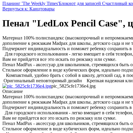
Планинг 'The Weekly Times'
Блокнот для записей Счастливый к
Вернуться к: Канцтовары
Пенал "LedLox Pencil Case", цв
Материал 100% полиспандекс (высокопрочный и непромокаемы
дополнение к рюкзакам Madpaх для школы, детского сада и не т
Подчеркнет индивидуальность и поможет ребенку сохранить в 
Для городского использования - легко вмещает в себя телефон
Вам не прийдется все это искать по рюкзаку или сумке.
Пенал MadPax - аксессуар для школьников, стремящихся быть
Стильное оформление в виде кубических форм, идеально подхо
Компактный, удобно брать с собой в школу, детский сад, в п
Оригинальный неповторимый дизайн Крепкая надежная клипса
pic_5825cfe1736e4.jpg
Описание
Материал 100% полиспандекс (высокопрочный и непромокаемы
дополнение к рюкзакам Madpaх для школы, детского сада и не т
Подчеркнет индивидуальность и поможет ребенку сохранить в 
Для городского использования - легко вмещает в себя телефон
Вам не прийдется все это искать по рюкзаку или сумке.
Пенал MadPax - аксессуар для школьников, стремящихся быть
Стильное оформление в виде кубических форм, идеально подхо