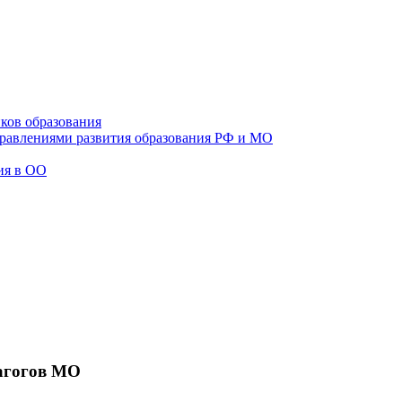
ков образования
правлениями развития образования РФ и МО
ия в ОО
агогов МО