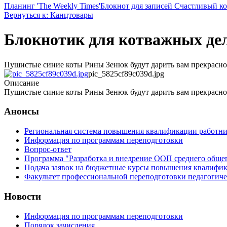
Планинг 'The Weekly Times'
Блокнот для записей Счастливый к
Вернуться к: Канцтовары
Блокнотик для котважных де
Пушистые синие коты Рины Зенюк будут дарить вам прекрасное
pic_5825cf89c039d.jpg
Описание
Пушистые синие коты Рины Зенюк будут дарить вам прекрасное
Анонсы
Региональная система повышения квалификации работни
Информация по программам переподготовки
Вопрос-ответ
Программа "Разработка и внедрение ООП среднего обще
Подача заявок на бюджетные курсы повышения квалифик
Факультет профессиональной переподготовки педагогич
Новости
Информация по программам переподготовки
Порядок зачисления