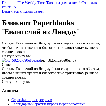
Планинг 'The Weekly Times'
Блокнот для записей Счастливый
конец! А5
Вернуться к: Канцтовары
Блокнот Paperblanks
'Евангелий из Линдау'
Оклады Евангелий из Линдау были созданы таким образом,
чтобы внушать трепет и благоговение христианам раннего
средневековья.
Святую книгу вы
pic_5825cfd90e86a.jpg
Описание
Оклады Евангелий из Линдау были созданы таким образом,
чтобы внушать трепет и благоговение христианам раннего
средневековья.
Святую книгу вы
Анонсы
Сертификация программ
Календарный график курсов переподготовки