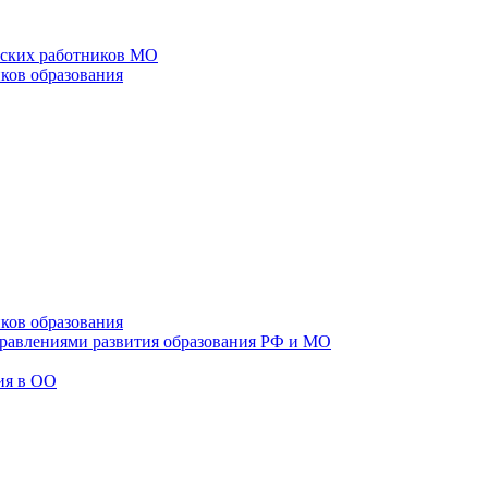
еских работников МО
ков образования
ков образования
правлениями развития образования РФ и МО
ия в ОО