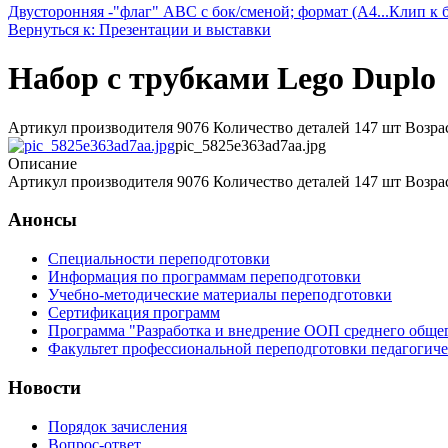
Двусторонняя -"флаг" ABC с бок/сменой; формат (A4...
Клип к 
Вернуться к: Презентации и выставки
Набор с трубками Lego Duplo
Артикул производителя 9076 Количество деталей 147 шт Возраст
pic_5825e363ad7aa.jpg
Описание
Артикул производителя 9076 Количество деталей 147 шт Возраст
Анонсы
Специальности переподготовки
Информация по программам переподготовки
Учебно-методические материалы переподготовки
Сертификация программ
Программа "Разработка и внедрение ООП среднего обще
Факультет профессиональной переподготовки педагогич
Новости
Порядок зачисления
Вопрос-ответ