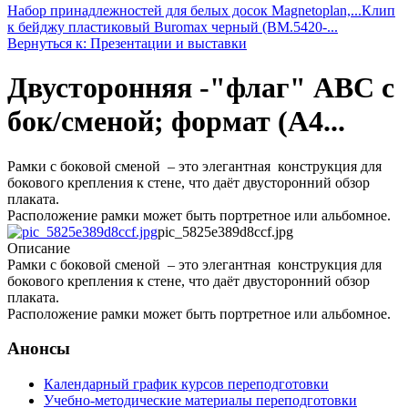
Набор принадлежностей для белых досок Magnetoplan,...
Клип
к бейджу пластиковый Buromax черный (BM.5420-...
Вернуться к: Презентации и выставки
Двусторонняя -"флаг" ABC с
бок/сменой; формат (A4...
Рамки с боковой сменой – это элегантная конструкция для
бокового крепления к стене, что даёт двусторонний обзор
плаката.
Расположение рамки может быть портретное или альбомное.
pic_5825e389d8ccf.jpg
Описание
Рамки с боковой сменой – это элегантная конструкция для
бокового крепления к стене, что даёт двусторонний обзор
плаката.
Расположение рамки может быть портретное или альбомное.
Анонсы
Календарный график курсов переподготовки
Учебно-методические материалы переподготовки