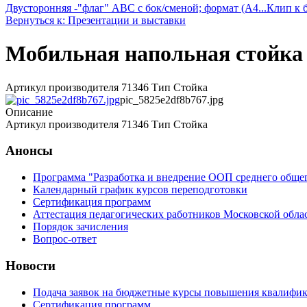
Двусторонняя -"флаг" ABC с бок/сменой; формат (A4...
Клип к 
Вернуться к: Презентации и выставки
Мобильная напольная стойка 
Артикул производителя 71346 Тип Стойка
pic_5825e2df8b767.jpg
Описание
Артикул производителя 71346 Тип Стойка
Анонсы
Программа "Разработка и внедрение ООП среднего обще
Календарный график курсов переподготовки
Сертификация программ
Аттестация педагогических работников Московской обла
Порядок зачисления
Вопрос-ответ
Новости
Подача заявок на бюджетные курсы повышения квалифик
Сертификация программ