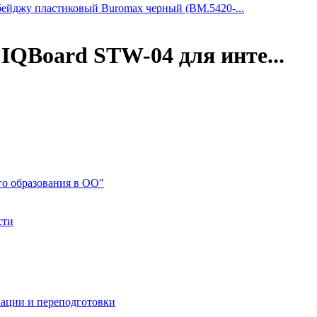
бейджу пластиковый Buromax черный (BM.5420-...
IQBoard STW-04 для инте...
го образования в ОО"
сти
ации и переподготовки