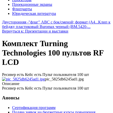
Проекционные экраны
Флипчарты
Юридическая литература
Двусторонняя -"флаг" ABC с бок/сменой; формат (A4...
Клип к
бейджу пластиковый Buromax черный (BM.5420-...
Вернуться к: Презентации и выставки
Комплект Turning
Technologies 100 пультов RF
LCD
Ресивер есть Кейс есть Пульт пользователя 100 шт
pic_5825db6245ad1.jpg
Описание
Ресивер есть Кейс есть Пульт пользователя 100 шт
Анонсы
Сертификация программ
Подача заявок на бюджетные курсы повышения