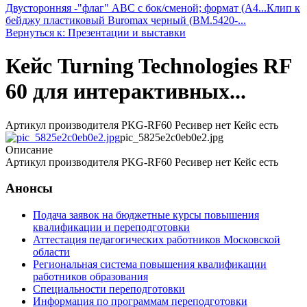
Двусторонняя -"флаг" ABC с бок/сменой; формат (A4...
Клип к
бейджу пластиковый Buromax черный (BM.5420-...
Вернуться к: Презентации и выставки
Кейс Turning Technologies RF
60 для интерактивных...
Артикул производителя PKG-RF60 Ресивер нет Кейс есть
pic_5825e2c0eb0e2.jpg
Описание
Артикул производителя PKG-RF60 Ресивер нет Кейс есть
Анонсы
Подача заявок на бюджетные курсы повышения
квалификации и переподготовки
Аттестация педагогических работников Московской
области
Региональная система повышения квалификации
работников образования
Специальности переподготовки
Информация по программам переподготовки