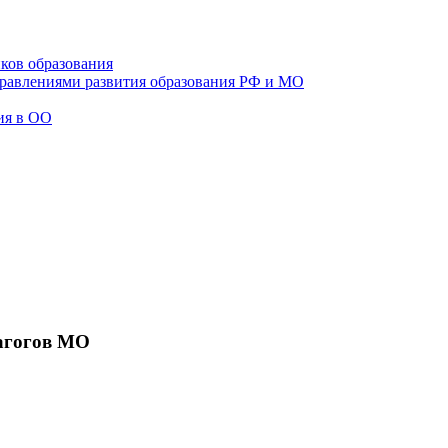
ков образования
правлениями развития образования РФ и МО
ия в ОО
агогов МО