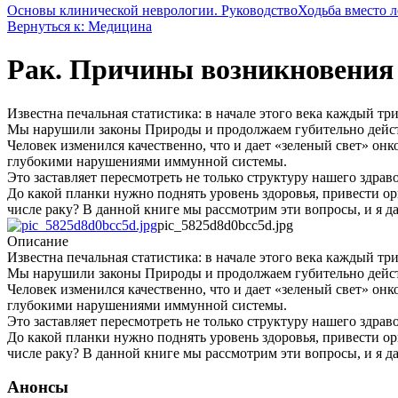
Основы клинической неврологии. Руководство
Ходьба вместо л
Вернуться к: Медицина
Рак. Причины возникновения
Известна печальная статистика: в начале этого века каждый т
Мы нарушили законы Природы и продолжаем губительно действо
Человек изменился качественно, что и дает «зеленый свет» он
глубокими нарушениями иммунной системы.
Это заставляет пересмотреть не только структуру нашего здра
До какой планки нужно поднять уровень здоровья, привести орг
числе раку? В данной книге мы рассмотрим эти вопросы, и я д
pic_5825d8d0bcc5d.jpg
Описание
Известна печальная статистика: в начале этого века каждый т
Мы нарушили законы Природы и продолжаем губительно действо
Человек изменился качественно, что и дает «зеленый свет» он
глубокими нарушениями иммунной системы.
Это заставляет пересмотреть не только структуру нашего здра
До какой планки нужно поднять уровень здоровья, привести орг
числе раку? В данной книге мы рассмотрим эти вопросы, и я д
Анонсы