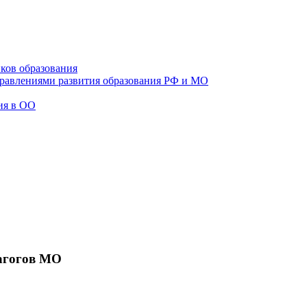
ков образования
правлениями развития образования РФ и МО
ия в ОО
агогов МО