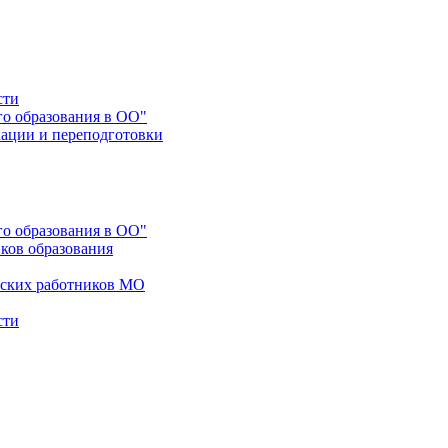
сти
го образования в ОО"
ации и переподготовки
го образования в ОО"
ков образования
еских работников МО
сти