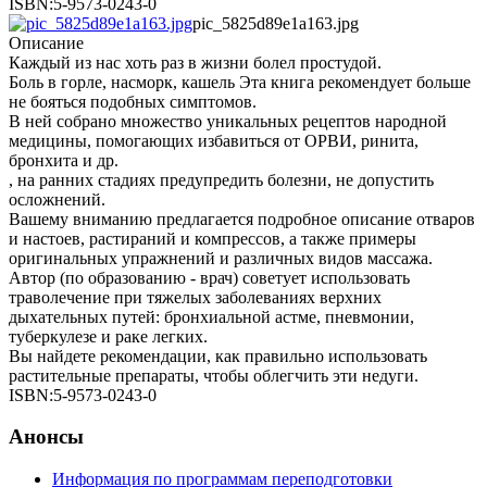
ISBN:5-9573-0243-0
pic_5825d89e1a163.jpg
Описание
Каждый из нас хоть раз в жизни болел простудой.
Боль в горле, насморк, кашель Эта книга рекомендует больше
не бояться подобных симптомов.
В ней собрано множество уникальных рецептов народной
медицины, помогающих избавиться от ОРВИ, ринита,
бронхита и др.
, на ранних стадиях предупредить болезни, не допустить
осложнений.
Вашему вниманию предлагается подробное описание отваров
и настоев, растираний и компрессов, а также примеры
оригинальных упражнений и различных видов массажа.
Автор (по образованию - врач) советует использовать
траволечение при тяжелых заболеваниях верхних
дыхательных путей: бронхиальной астме, пневмонии,
туберкулезе и раке легких.
Вы найдете рекомендации, как правильно использовать
растительные препараты, чтобы облегчить эти недуги.
ISBN:5-9573-0243-0
Анонсы
Информация по программам переподготовки