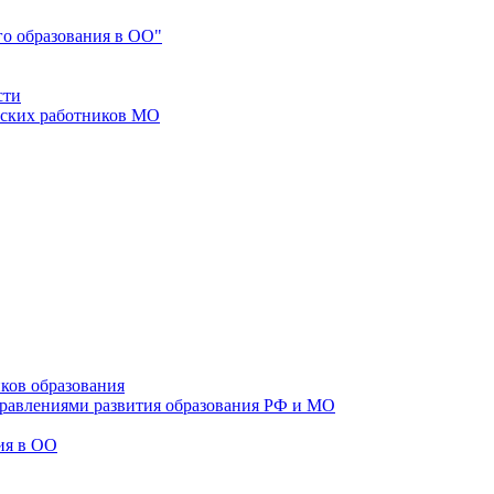
го образования в ОО"
сти
еских работников МО
ков образования
правлениями развития образования РФ и МО
ия в ОО