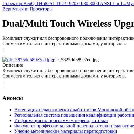
Проектор BenQ TH682ST DLP 1920x1080 3000 ANSI Lm 1...
Мул
Вернуться к: Проекторы
Dual/Multi Touch Wireless Upg
Комплект служит для беспроводного подключения интеракт
Совместим только с интерактивными досками, у которых в.
.
.
pic_5825dd589e7ed.jpg
Описание
Комплект служит для беспроводного подключения интеракт
Совместим только с интерактивными досками, у которых в.
.
.
Анонсы
Аттестация педагогических работников Московской обла
Региональная система повышения квалификации работни
Информация по программам переподготовки
Факультет профессиональной переподготовки педагогич
Учебно-методические материалы переподготовки