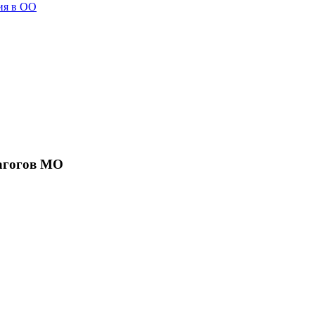
ия в ОО
агогов МО