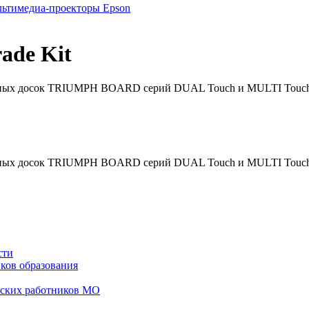
ьтимедиа-проекторы Epson
rade Kit
ивных досок TRIUMPH BOARD серий DUAL Touch и MULTI Touch
ивных досок TRIUMPH BOARD серий DUAL Touch и MULTI Touch
сти
ков образования
еских работников МО