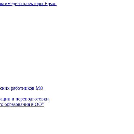
ьтимедиа-проекторы Epson
еских работников МО
ации и переподготовки
го образования в ОО"