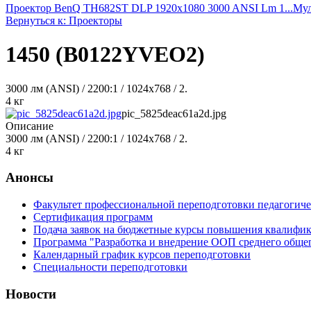
Проектор BenQ TH682ST DLP 1920x1080 3000 ANSI Lm 1...
Мул
Вернуться к: Проекторы
1450 (B0122YVEO2)
3000 лм (ANSI) / 2200:1 / 1024x768 / 2.
4 кг
pic_5825deac61a2d.jpg
Описание
3000 лм (ANSI) / 2200:1 / 1024x768 / 2.
4 кг
Анонсы
Факультет профессиональной переподготовки педагогич
Сертификация программ
Подача заявок на бюджетные курсы повышения квалифик
Программа "Разработка и внедрение ООП среднего обще
Календарный график курсов переподготовки
Специальности переподготовки
Новости