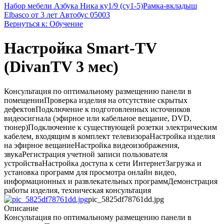
Набор мебели Азбука Ника ку1/9 (су1-5)
Рамка-вкладыш
Elbasco от 3 лет Автобус 05003
Вернуться к: Обучение
Настройка Smart-TV
(DivanTV 3 мес)
Консультация по оптимальному размещению панели в
помещенииПроверка изделия на отсутствие скрытых
дефектовПодключение к подготовленных источников
видеосигнала (эфирное или кабельное вещание, DVD,
тюнер)Подключение к существующей розетки электрическим
кабелем, входящим в комплект телевизораНастройка изделия
на эфирное вещаниеНастройка видеоизображения,
звукаРегистрация учетной записи пользователя
устройстваНастройка доступа к сети ИнтернетЗагрузка и
установка программ для просмотра онлайн видео,
информационных и развлекательных программДемонстрация
работы изделия, техническая консультация
pic_5825df78761dd.jpg
Описание
Консультация по оптимальному размещению панели в