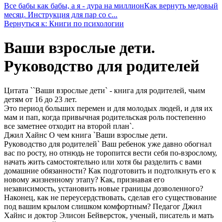
Все бабы как бабы, а я - дура на миллион
Как вернуть медовый
месяц. Инструкция для пар со с...
Вернуться к: Книги по психологии
Ваши взрослые дети.
Руководство для родителей
Цитата ``Ваши взрослые дети` - книга для родителей, чьим
детям от 16 до 23 лет.
Это период больших перемен и для молодых людей, и для их
мам и пап, когда привычная родительская роль постепенно
все заметнее отходит на второй план`.
Джил Хайнс О чем книга `Ваши взрослые дети.
Руководство для родителей` Ваш ребенок уже давно обогнал
вас по росту, но отнюдь не торопится вести себя по-взрослому,
начать жить самостоятельно или хотя бы разделить с вами
домашние обязанности? Как подготовить и подтолкнуть его к
новому жизненному этапу? Как, признавая его
независимость, установить новые границы дозволенного?
Наконец, как не переусердствовать, сделав его существование
под вашим крылом слишком комфортным? Педагог Джил
Хайнс и доктор Элисон Бейверсток, ученый, писатель и мать