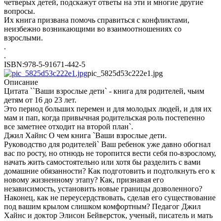
четверых детей, подскажут ответы на эти и многие другие
вопросы.
Их книга призвана помочь справиться с конфликтами,
неизбежно возникающими во взаимоотношениях со
взрослыми.
.
.
ISBN:978-5-91671-442-5
pic_5825d53c222e1.jpg
Описание
Цитата ``Ваши взрослые дети` - книга для родителей, чьим
детям от 16 до 23 лет.
Это период больших перемен и для молодых людей, и для их
мам и пап, когда привычная родительская роль постепенно
все заметнее отходит на второй план`.
Джил Хайнс О чем книга `Ваши взрослые дети.
Руководство для родителей` Ваш ребенок уже давно обогнал
вас по росту, но отнюдь не торопится вести себя по-взрослому,
начать жить самостоятельно или хотя бы разделить с вами
домашние обязанности? Как подготовить и подтолкнуть его к
новому жизненному этапу? Как, признавая его
независимость, установить новые границы дозволенного?
Наконец, как не переусердствовать, сделав его существование
под вашим крылом слишком комфортным? Педагог Джил
Хайнс и доктор Элисон Бейверсток, ученый, писатель и мать