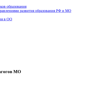
ков образования
правлениями развития образования РФ и МО
ия в ОО
агогов МО