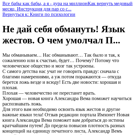
Все бабы как бабы, а я - дура на миллион
Как вернуть медовый
месяц. Инструкция для пар со с...
Вернуться к: Книги по психологии
Не дай себя обмануть! Язык
жестов. О чем умолчал П...
Мы обманываем… Нас обманывают… Так было и так, к
сожалению или к счастью, будет… Почему? Потому что
человеческое общество и мозг так устроены.
С самого детства нас учат не говорить правду: сначала с
благими намерениями, а уж потом поражаются — откуда
берется ложь везде и всюду! Есть две новости: хорошая и
плохая.
Плохая — человечество не перестанет врать.
Хорошая — новая книга Александра Вема поможет научиться
распознавать ложь.
Для этого вам необходимо освоить язык жестов и другие
важные языки тела! Отзыв редакции портала Имхонет Новая
книга Александра Вема поможет вам добраться до истины
кратчайшим путем! До предела повысив плотность разных
концепций на единицу печатного листа, Александр Вемъ