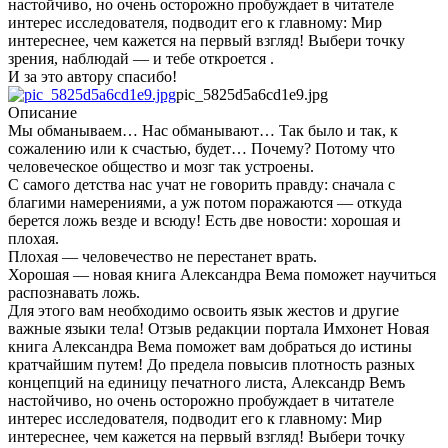
настойчиво, но очень осторожно пробуждает в читателе
интерес исследователя, подводит его к главному: Мир
интереснее, чем кажется на первый взгляд! Выбери точку
зрения, наблюдай — и тебе откроется .
И за это автору спасибо!
pic_5825d5a6cd1e9.jpg
Описание
Мы обманываем… Нас обманывают… Так было и так, к
сожалению или к счастью, будет… Почему? Потому что
человеческое общество и мозг так устроены.
С самого детства нас учат не говорить правду: сначала с
благими намерениями, а уж потом поражаются — откуда
берется ложь везде и всюду! Есть две новости: хорошая и
плохая.
Плохая — человечество не перестанет врать.
Хорошая — новая книга Александра Вема поможет научиться
распознавать ложь.
Для этого вам необходимо освоить язык жестов и другие
важные языки тела! Отзыв редакции портала Имхонет Новая
книга Александра Вема поможет вам добраться до истины
кратчайшим путем! До предела повысив плотность разных
концепций на единицу печатного листа, Александр Вемъ
настойчиво, но очень осторожно пробуждает в читателе
интерес исследователя, подводит его к главному: Мир
интереснее, чем кажется на первый взгляд! Выбери точку