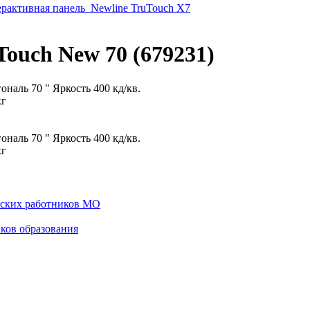
рактивная панель_Newline TruTouch X7
ouch New 70 (679231)
наль 70 " Яркость 400 кд/кв.
кг
наль 70 " Яркость 400 кд/кв.
кг
еских работников МО
ков образования