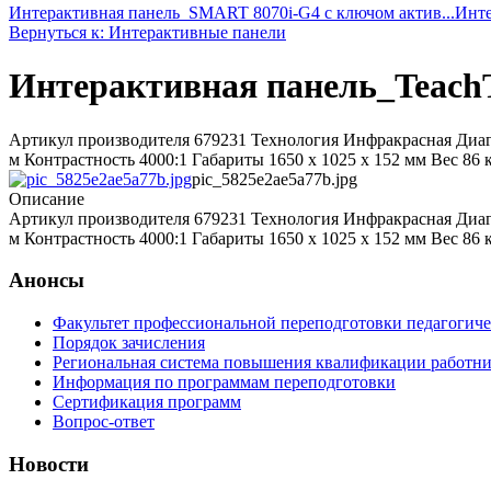
Интерактивная панель_SMART 8070i-G4 c ключом актив...
Инте
Вернуться к: Интерактивные панели
Интерактивная панель_TeachT
Артикул производителя 679231 Технология Инфракрасная Диаго
м Контрастность 4000:1 Габариты 1650 x 1025 x 152 мм Вес 86 
pic_5825e2ae5a77b.jpg
Описание
Артикул производителя 679231 Технология Инфракрасная Диаго
м Контрастность 4000:1 Габариты 1650 x 1025 x 152 мм Вес 86 
Анонсы
Факультет профессиональной переподготовки педагогич
Порядок зачисления
Региональная система повышения квалификации работни
Информация по программам переподготовки
Сертификация программ
Вопрос-ответ
Новости