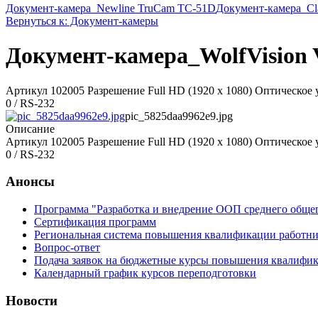
Документ-камера_Newline TruCam TC-51D
Документ-камера_Cla
Вернуться к: Документ-камеры
Документ-камера_WolfVision Vi
Артикул 102005 Разрешение Full HD (1920 x 1080) Оптическое
0 / RS-232
pic_5825daa9962e9.jpg
Описание
Артикул 102005 Разрешение Full HD (1920 x 1080) Оптическое
0 / RS-232
Анонсы
Программа "Разработка и внедрение ООП среднего обще
Сертификация программ
Региональная система повышения квалификации работни
Вопрос-ответ
Подача заявок на бюджетные курсы повышения квалифик
Календарный график курсов переподготовки
Новости